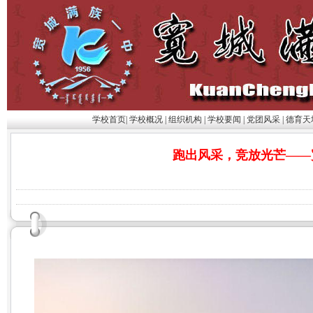
学校首页
|
学校概况
|
组织机构
|
学校要闻
|
党团风采
|
德育天
跑出风采，竞放光芒——