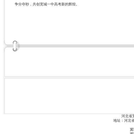
争分夺秒，共创宽城一中高考新的辉煌。
河北省
地址：河北省宽城
冀I